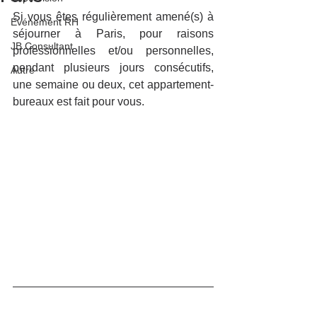
Si vous êtes régulièrement amené(s) à 
Événement RH
séjourner à Paris, pour raisons 
JB Consultant
professionnelles et/ou personnelles, 
pendant plusieurs jours consécutifs, 
Autre
une semaine ou deux, cet appartement-
bureaux est fait pour vous.