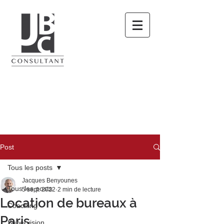
Post
Tous les posts
Jacques Benyounes
Tous les posts
5 sept. 2022
2 min de lecture
Location de bureaux à
Coaching
Paris
Supervision