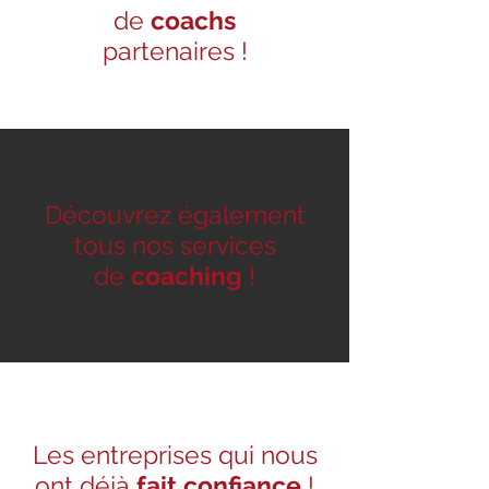
de
coachs
partenaires !
Découvrez également
tous nos services
de
coaching
!
Les entreprises qui nous
ont déjà
fait confiance
!