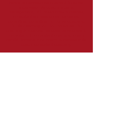
france, supervision de coachs à toulouse,
supervision de coachs à paris,
management, RH, ressources humaines,
consultant en ressources humaines,
consulting, consulting rh, DU de coaching,
DU de coaching IAE, IAE Toulouse, DU
coaching à Toulouse, jacques benyounes, jb
consultant, jb consultant coaching, coach
certifié, formateur de coach, superviseur de
coach, consultant coaching.
Plan du site