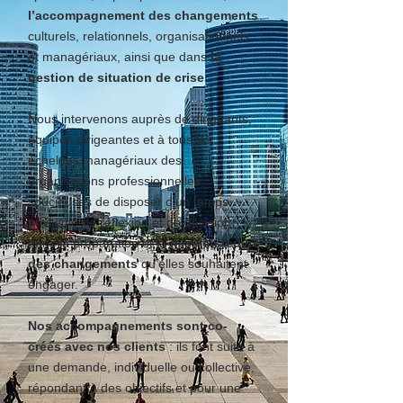
l’accompagnement des changements
culturels, relationnels, organisationnels
et managériaux, ainsi que dans
la
gestion de situation de crise
.
Nous intervenons auprès de dirigeants,
équipes dirigeantes et à tous les
échelons managériaux des
organisations professionnelles
soucieuses de disposer d’un temps
privilégié de réflexion et de décision
dans la préparation et la
mise en œuvre
des changements
qu’elles souhaitent
engager.
Nos accompagnements sont co-
créés avec nos clients
: ils font suite à
une demande, individuelle ou collective,
répondant à des objectifs et pour une