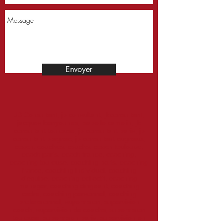
Envoyer
JB Consultant, jb consultant, jbconsultant,
jacques benyounes, isabelle camelin, jb
consultant toulouse, jb consultant paris, jb
consultant blagnac, jb consultant cugnaux,
coach, coaches, coachs, coach toulouse,
coach paris, coach france, coaching,
coaching toulouse, coaching paris, coaching
france, coaching individuel, coaching
d'équipe, coaching collectif, coaching
manager, coaching dirigeant, coaching
cadre, coaching personnel, coaching
professionnel, supervision, supervision
coach, supervision de coachs, supervision
toulouse, supervision paris, supervision en