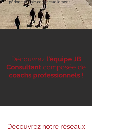
période définie contractuellement
.
Découvrez
l'équipe JB
Consultant
composée de
coachs professionnels
!
Découvrez notre réseaux