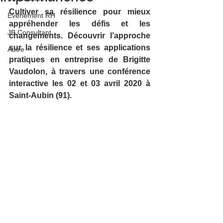
Cultiver sa résilience pour mieux 
Événement RH
appréhender les défis et les 
JB Consultant
changements. Découvrir l’approche 
sur la résilience et ses applications 
Autre
pratiques en entreprise de Brigitte 
Vaudolon, à travers une conférence 
interactive les 02 et 03 avril 2020 à 
Saint-Aubin (91).