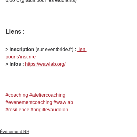
6,00 € (gratuit pour les étudiants)
Liens :
> Inscription 
(sur eventbride.fr)
 : 
lien 
pour s'inscrire
> Infos : 
https://wawlab.org/
#coaching
#ateliercoaching
#evenementcoaching
#wawlab
#resilience
#brigittevaudolon
Événement RH