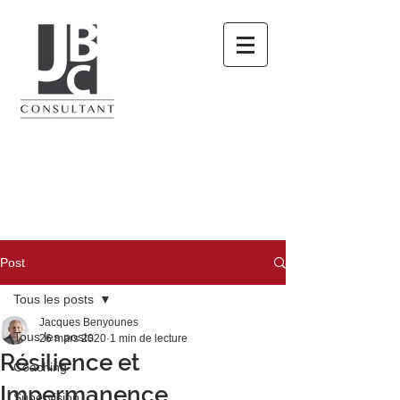
Post
Tous les posts
Jacques Benyounes
Tous les posts
26 mars 2020
1 min de lecture
Résilience et
Coaching
Impermanence
Supervision