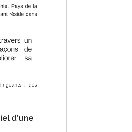
anie, Pays de la 
ant réside dans 
ravers un 
façons de 
iorer sa 
rigeants : des 
iel d’une 