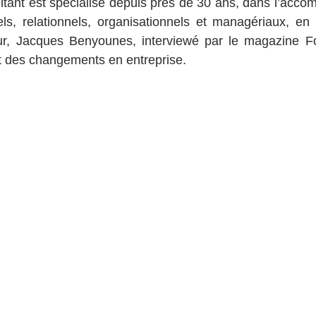
ltant est spécialisé depuis près de 30 ans, dans l’acc
ls, relationnels, organisationnels et managériaux, en 
eur, Jacques Benyounes, interviewé par le magazine F
t des changements en entreprise.