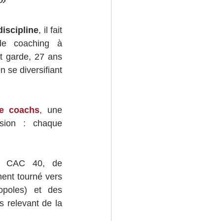
discipline
, il fait 
de coaching à 
 garde, 27 ans 
se diversifiant 
de coachs
, une 
sion : chaque 
du CAC 40, de 
ent tourné vers 
opoles) et des 
 relevant de la 