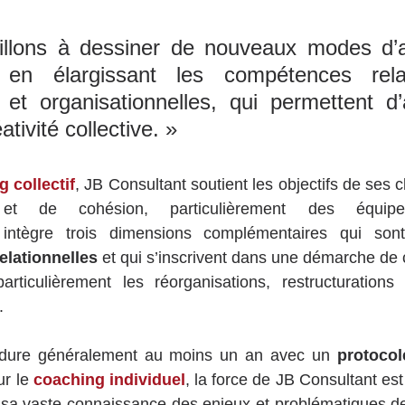
illons à dessiner de nouveaux modes d’a
en élargissant les compétences relati
et organisationnelles, qui permettent d’
tivité collective. » 
 collectif
, JB Consultant soutient les objectifs de ses c
t de cohésion, particulièrement des équipes 
intègre trois dimensions complémentaires qui son
relationnelles
 et qui s’inscrivent dans une démarche de
articulièrement les réorganisations, restructurations 
.
dure généralement au moins un an avec un 
protocol
r le 
coaching individuel
, la force de JB Consultant es
s sa vaste connaissance des enjeux et problématiques de