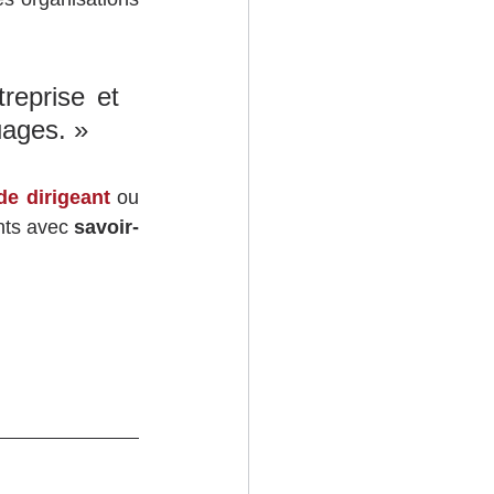
eprise et 
uages. »
de dirigeant
 ou 
nts avec 
savoir-