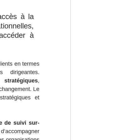
ccès à la 
onnelles, 
accéder à 
lients en termes 
dirigeantes. 
t 
stratégiques
, 
 changement. Le 
stratégiques et 
e de suivi sur-
t d’accompagner 
s organisations 