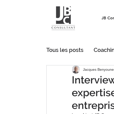
JB Con
Tous les posts
Coachi
Autre
Jacques Benyoune
Intervie
expertis
entrepri