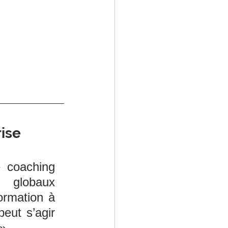
rise
e coaching 
globaux 
rmation à 
eut s’agir 
 »