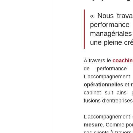
« Nous trava
performance 
managériales 
une pleine créa
À travers le 
coaching
de performance e
L’accompagnement 
opérationnelles
 et 
cabinet suit ainsi p
fusions d’entreprises
L’accompagnement 
mesure
. Comme pou
ses clients à traver