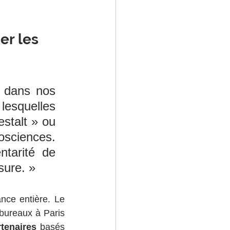
r les 
 dans nos 
lesquelles 
stalt » ou 
sciences. 
tarité de 
sure. »
nce entière. Le 
ureaux à Paris 
tenaires 
basés 