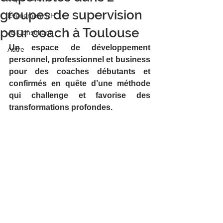
groupes de supervision
Événement RH
pour coach à Toulouse
JB Consultant
Un espace de développement 
Autre
personnel, professionnel et business 
pour des coaches débutants et 
confirmés en quête d’une méthode 
qui challenge et favorise des 
transformations profondes.