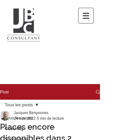
Post
Tous les posts
Jacques Benyounes
Tous les posts
24 nov. 2022
5 min de lecture
Places encore
Coaching
disponibles dans 2
Supervision