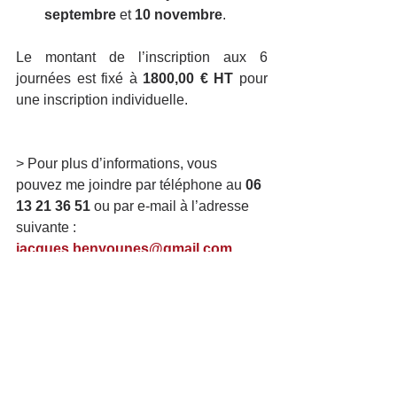
septembre 
et
 10 novembre
.
Le montant de l’inscription aux 6 
journées est fixé à 
1800,00 € HT
 pour 
une inscription individuelle.
> Pour plus d’informations, vous 
pouvez me joindre par téléphone au 
06 
13 21 36 51
 ou par e-mail à l’adresse 
suivante : 
jacques.benyounes@gmail.com
> Intéressé ? Vous pouvez également 
vous pré-inscrire au groupe de 
supervision en suivant ce lien : 
formulaire de pré-inscription